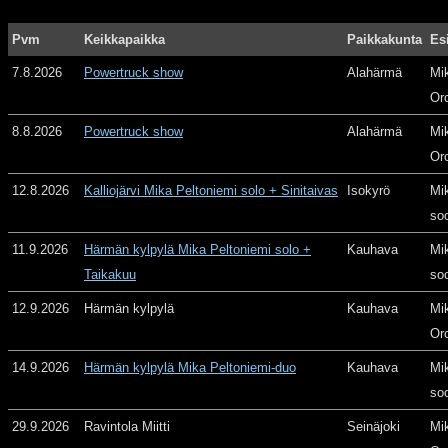
Pvm
Keikkapaikka
Paikkakunta
Es
7.8.2026
Powertruck show
Alahärmä
Mi
Or
8.8.2026
Powertruck show
Alahärmä
Mi
Or
12.8.2026
Kalliojärvi Mika Peltoniemi solo + Sinitaivas
Isokyrö
Mi
so
11.9.2026
Härmän kylpylä Mika Peltoniemi solo +
Kauhava
Mi
Taikakuu
so
12.9.2026
Härmän kylpylä
Kauhava
Mi
Or
14.9.2026
Härmän kylpylä Mika Peltoniemi-duo
Kauhava
Mi
so
29.9.2026
Ravintola Miitti
Seinäjoki
Mi