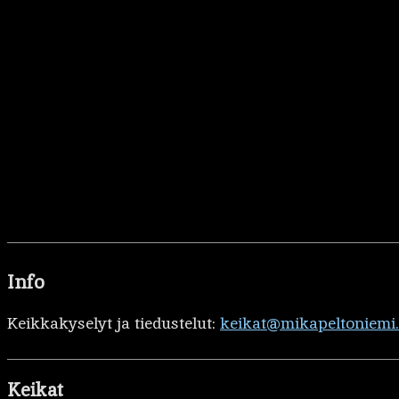
Info
Keikkakyselyt ja tiedustelut:
keikat@mikapeltoniemi
Keikat