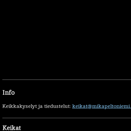
Info
Keikkakyselyt ja tiedustelut:
keikat@mikapeltoniemi
Keikat