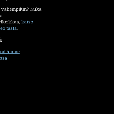
kö vähempikin? Mika
ös
ikeikkaa,
katso
deo tästä
.
k
ändiämme
ssa