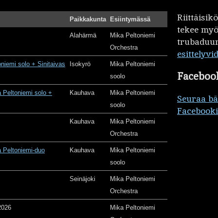
Riittäisi
Paikkakunta
Esiintymässä
tekee my
Alahärmä
Mika Peltoniemi
trubaduur
Orchestra
esittelyvi
oniemi solo + Sinitaivas
Isokyrö
Mika Peltoniemi
Faceboo
soolo
 Peltoniemi solo +
Kauhava
Mika Peltoniemi
Seuraa b
soolo
Facebooki
Kauhava
Mika Peltoniemi
Orchestra
 Peltoniemi-duo
Kauhava
Mika Peltoniemi
soolo
Seinäjoki
Mika Peltoniemi
Orchestra
2026
Mika Peltoniemi