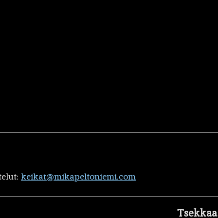
telut:
keikat@mikapeltoniemi.com
Tsekkaa