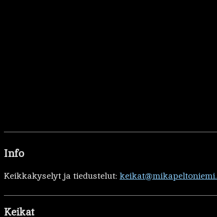
Info
Keikkakyselyt ja tiedustelut:
keikat@mikapeltoniemi
Keikat