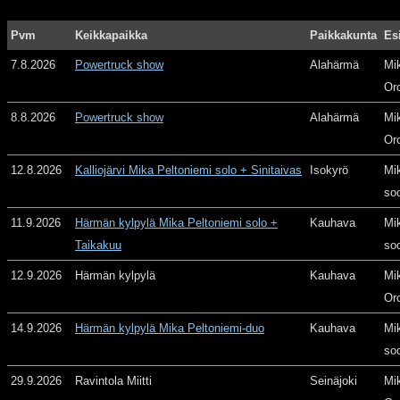
Pvm
Keikkapaikka
Paikkakunta
Es
7.8.2026
Powertruck show
Alahärmä
Mi
Or
8.8.2026
Powertruck show
Alahärmä
Mi
Or
12.8.2026
Kalliojärvi Mika Peltoniemi solo + Sinitaivas
Isokyrö
Mi
so
11.9.2026
Härmän kylpylä Mika Peltoniemi solo +
Kauhava
Mi
Taikakuu
so
12.9.2026
Härmän kylpylä
Kauhava
Mi
Or
14.9.2026
Härmän kylpylä Mika Peltoniemi-duo
Kauhava
Mi
so
29.9.2026
Ravintola Miitti
Seinäjoki
Mi