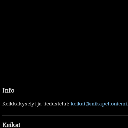
Info
Keikkakyselyt ja tiedustelut:
keikat@mikapeltoniemi
Keikat