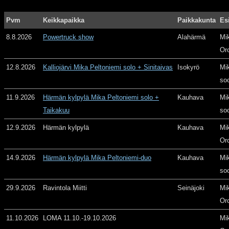
Pvm
Keikkapaikka
Paikkakunta
Es
8.8.2026
Powertruck show
Alahärmä
Mi
Or
12.8.2026
Kalliojärvi Mika Peltoniemi solo + Sinitaivas
Isokyrö
Mi
so
11.9.2026
Härmän kylpylä Mika Peltoniemi solo +
Kauhava
Mi
Taikakuu
so
12.9.2026
Härmän kylpylä
Kauhava
Mi
Or
14.9.2026
Härmän kylpylä Mika Peltoniemi-duo
Kauhava
Mi
so
29.9.2026
Ravintola Miitti
Seinäjoki
Mi
Or
11.10.2026
LOMA 11.10.-19.10.2026
Mi