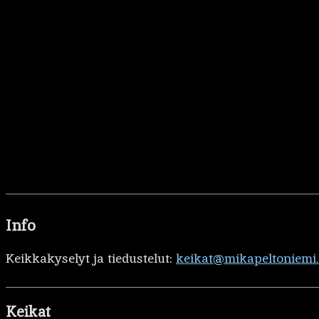
Info
Keikkakyselyt ja tiedustelut:
keikat@mikapeltoniemi
Keikat