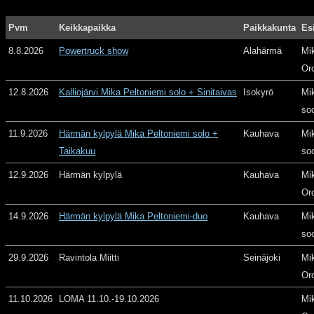
Pvm
Keikkapaikka
Paikkakunta
Es
8.8.2026
Powertruck show
Alahärmä
Mi
Or
12.8.2026
Kalliojärvi Mika Peltoniemi solo + Sinitaivas
Isokyrö
Mi
so
11.9.2026
Härmän kylpylä Mika Peltoniemi solo +
Kauhava
Mi
Taikakuu
so
12.9.2026
Härmän kylpylä
Kauhava
Mi
Or
14.9.2026
Härmän kylpylä Mika Peltoniemi-duo
Kauhava
Mi
so
29.9.2026
Ravintola Miitti
Seinäjoki
Mi
Or
11.10.2026
LOMA 11.10.-19.10.2026
Mi