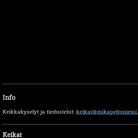
Info
Keikkakyselyt ja tiedustelut:
keikat@mikapeltoniemi
Keikat