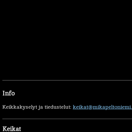
Info
Keikkakyselyt ja tiedustelut:
keikat@mikapeltoniemi
Keikat