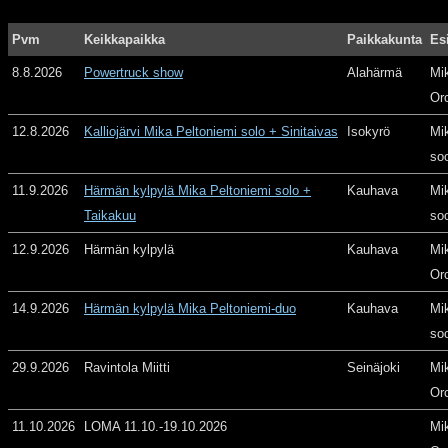
Pvm
Keikkapaikka
Paikkakunta
Es
8.8.2026
Powertruck show
Alahärmä
Mi
Or
12.8.2026
Kalliojärvi Mika Peltoniemi solo + Sinitaivas
Isokyrö
Mi
so
11.9.2026
Härmän kylpylä Mika Peltoniemi solo +
Kauhava
Mi
Taikakuu
so
12.9.2026
Härmän kylpylä
Kauhava
Mi
Or
14.9.2026
Härmän kylpylä Mika Peltoniemi-duo
Kauhava
Mi
so
29.9.2026
Ravintola Miitti
Seinäjoki
Mi
Or
11.10.2026
LOMA 11.10.-19.10.2026
Mi