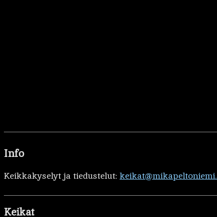
Info
Keikkakyselyt ja tiedustelut:
keikat@mikapeltoniemi
Keikat