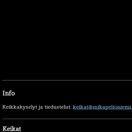
Info
Keikkakyselyt ja tiedustelut:
keikat@mikapeltoniemi
Keikat