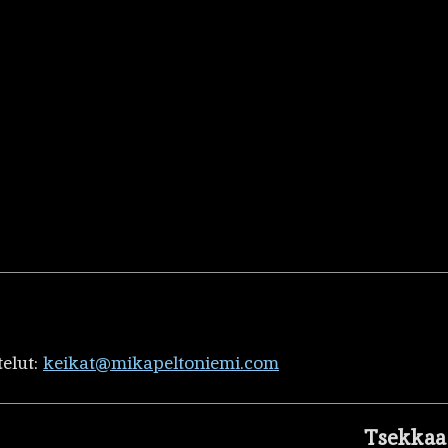
telut:
keikat@mikapeltoniemi.com
Tsekkaa