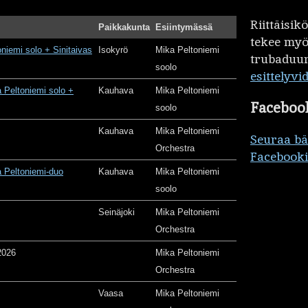
Riittäisi
Paikkakunta
Esiintymässä
tekee my
oniemi solo + Sinitaivas
Isokyrö
Mika Peltoniemi
trubaduur
soolo
esittelyvi
 Peltoniemi solo +
Kauhava
Mika Peltoniemi
Faceboo
soolo
Kauhava
Mika Peltoniemi
Seuraa b
Orchestra
Facebooki
 Peltoniemi-duo
Kauhava
Mika Peltoniemi
soolo
Seinäjoki
Mika Peltoniemi
Orchestra
2026
Mika Peltoniemi
Orchestra
Vaasa
Mika Peltoniemi