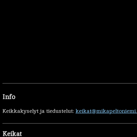
Info
Keikkakyselyt ja tiedustelut:
keikat@mikapeltoniemi
Keikat