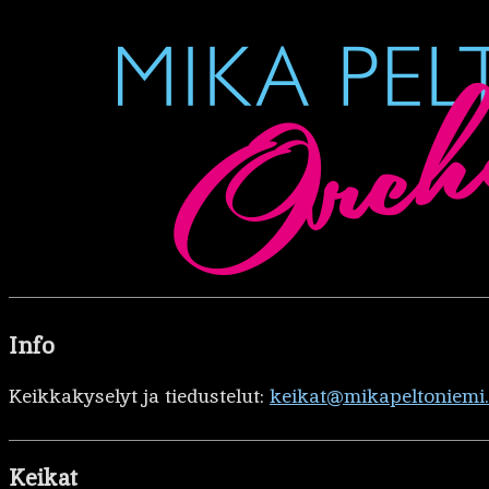
Info
Keikkakyselyt ja tiedustelut:
keikat@mikapeltoniemi
Keikat