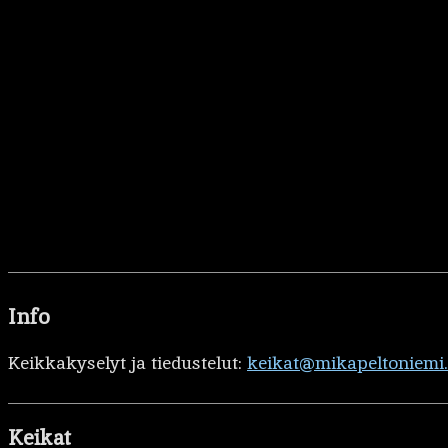
Info
Keikkakyselyt ja tiedustelut:
keikat@mikapeltoniemi
Keikat