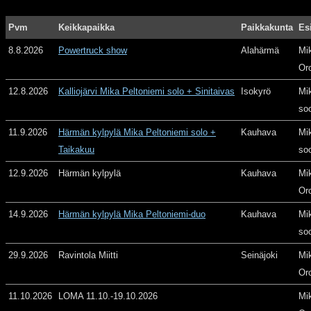
Pvm
Keikkapaikka
Paikkakunta
Es
8.8.2026
Powertruck show
Alahärmä
Mi
Or
12.8.2026
Kalliojärvi Mika Peltoniemi solo + Sinitaivas
Isokyrö
Mi
so
11.9.2026
Härmän kylpylä Mika Peltoniemi solo +
Kauhava
Mi
Taikakuu
so
12.9.2026
Härmän kylpylä
Kauhava
Mi
Or
14.9.2026
Härmän kylpylä Mika Peltoniemi-duo
Kauhava
Mi
so
29.9.2026
Ravintola Miitti
Seinäjoki
Mi
Or
11.10.2026
LOMA 11.10.-19.10.2026
Mi