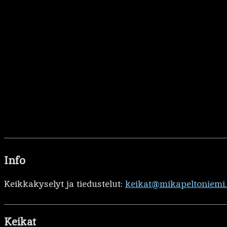
Info
Keikkakyselyt ja tiedustelut:
keikat@mikapeltoniemi
Keikat