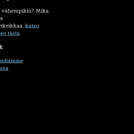
kö vähempikin? Mika
ös
ikeikkaa,
katso
deo tästä
.
k
ändiämme
ssa