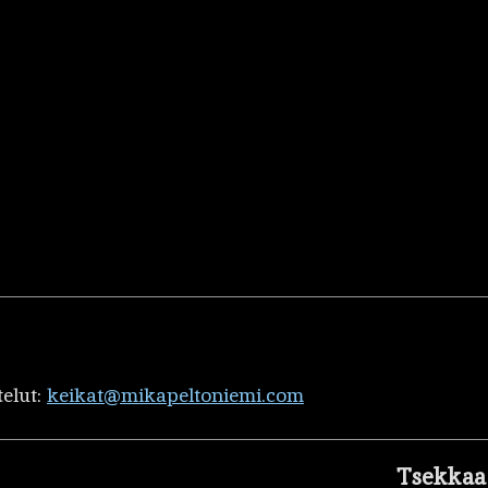
telut:
keikat@mikapeltoniemi.com
Tsekkaa