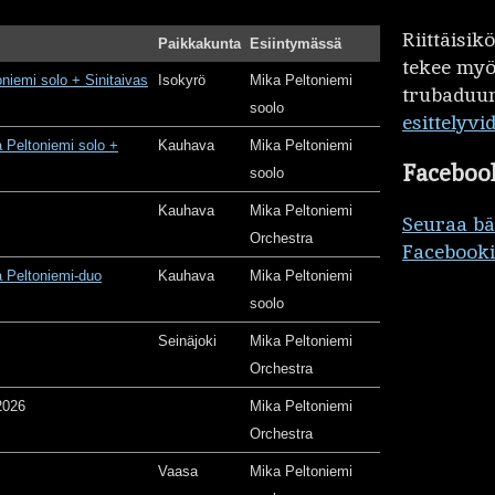
Riittäisi
Paikkakunta
Esiintymässä
tekee my
oniemi solo + Sinitaivas
Isokyrö
Mika Peltoniemi
trubaduur
soolo
esittelyvi
 Peltoniemi solo +
Kauhava
Mika Peltoniemi
Faceboo
soolo
Kauhava
Mika Peltoniemi
Seuraa b
Orchestra
Facebooki
 Peltoniemi-duo
Kauhava
Mika Peltoniemi
soolo
Seinäjoki
Mika Peltoniemi
Orchestra
2026
Mika Peltoniemi
Orchestra
Vaasa
Mika Peltoniemi