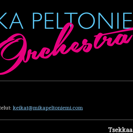
telut:
keikat@mikapeltoniemi.com
Tsekkaa