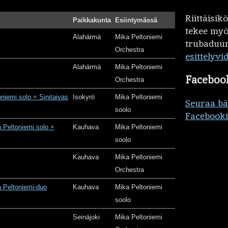
Riittäisi
Paikkakunta
Esiintymässä
tekee my
Alahärmä
Mika Peltoniemi
trubaduur
Orchestra
esittelyvi
Alahärmä
Mika Peltoniemi
Faceboo
Orchestra
oniemi solo + Sinitaivas
Isokyrö
Mika Peltoniemi
Seuraa b
soolo
Facebooki
 Peltoniemi solo +
Kauhava
Mika Peltoniemi
soolo
Kauhava
Mika Peltoniemi
Orchestra
 Peltoniemi-duo
Kauhava
Mika Peltoniemi
soolo
Seinäjoki
Mika Peltoniemi