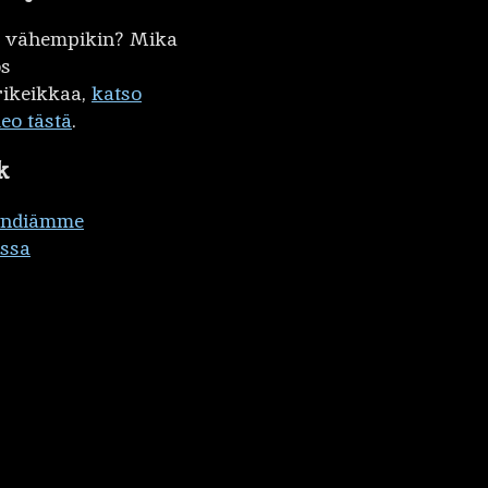
kö vähempikin? Mika
ös
ikeikkaa,
katso
deo tästä
.
k
ändiämme
ssa