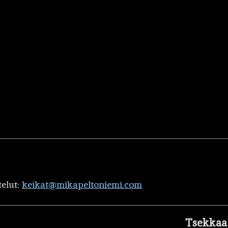
telut:
keikat@mikapeltoniemi.com
Tsekkaa