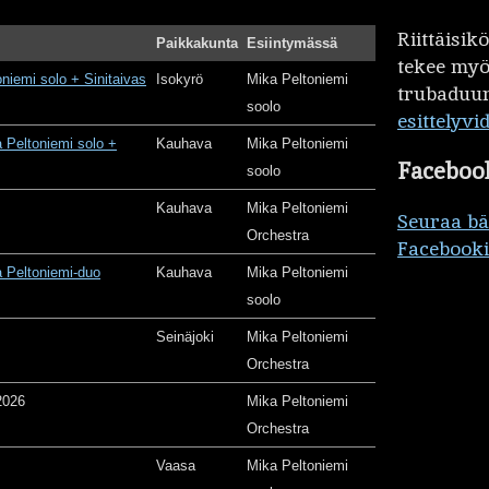
Riittäisi
Paikkakunta
Esiintymässä
tekee my
oniemi solo + Sinitaivas
Isokyrö
Mika Peltoniemi
trubaduur
soolo
esittelyvi
 Peltoniemi solo +
Kauhava
Mika Peltoniemi
Faceboo
soolo
Kauhava
Mika Peltoniemi
Seuraa b
Orchestra
Facebooki
 Peltoniemi-duo
Kauhava
Mika Peltoniemi
soolo
Seinäjoki
Mika Peltoniemi
Orchestra
2026
Mika Peltoniemi
Orchestra
Vaasa
Mika Peltoniemi