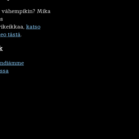
kö vähempikin? Mika
ös
ikeikkaa,
katso
deo tästä
.
k
ändiämme
ssa