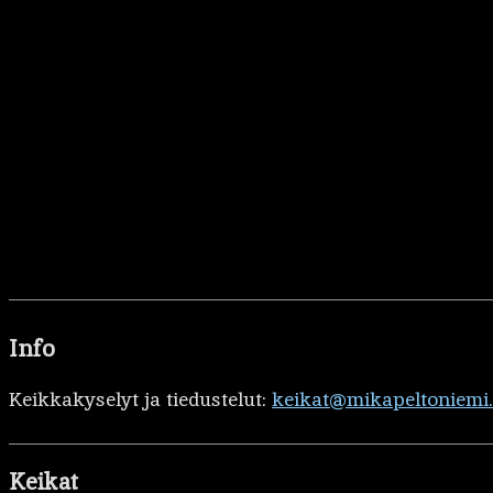
Info
Keikkakyselyt ja tiedustelut:
keikat@mikapeltoniemi
Keikat