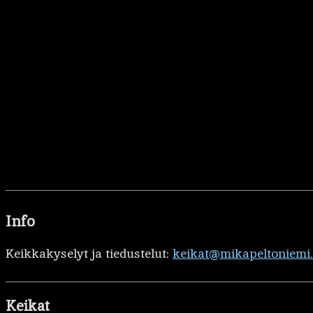
Info
Keikkakyselyt ja tiedustelut:
keikat@mikapeltoniemi
Keikat