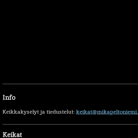
Info
Keikkakyselyt ja tiedustelut:
keikat@mikapeltoniemi
Keikat