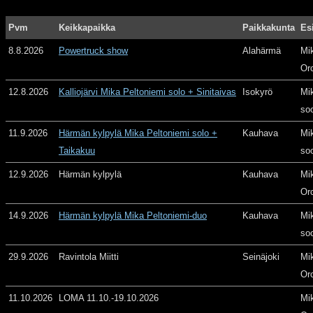
Pvm
Keikkapaikka
Paikkakunta
Es
8.8.2026
Powertruck show
Alahärmä
Mi
Or
12.8.2026
Kalliojärvi Mika Peltoniemi solo + Sinitaivas
Isokyrö
Mi
so
11.9.2026
Härmän kylpylä Mika Peltoniemi solo +
Kauhava
Mi
Taikakuu
so
12.9.2026
Härmän kylpylä
Kauhava
Mi
Or
14.9.2026
Härmän kylpylä Mika Peltoniemi-duo
Kauhava
Mi
so
29.9.2026
Ravintola Miitti
Seinäjoki
Mi
Or
11.10.2026
LOMA 11.10.-19.10.2026
Mi