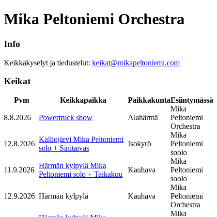
Mika Peltoniemi Orchestra
Info
Keikkakyselyt ja tiedustelut:
keikat@mikapeltoniemi.com
Keikat
Pvm
Keikkapaikka
Paikkakunta
Esiintymässä
Mika
8.8.2026
Powertruck show
Alahärmä
Peltoniemi
Orchestra
Mika
Kalliojärvi Mika Peltoniemi
12.8.2026
Isokyrö
Peltoniemi
solo + Sinitaivas
soolo
Mika
Härmän kylpylä Mika
11.9.2026
Kauhava
Peltoniemi
Peltoniemi solo + Taikakuu
soolo
Mika
12.9.2026
Härmän kylpylä
Kauhava
Peltoniemi
Orchestra
Mika