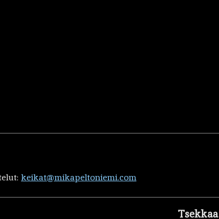
telut:
keikat@mikapeltoniemi.com
Tsekkaa