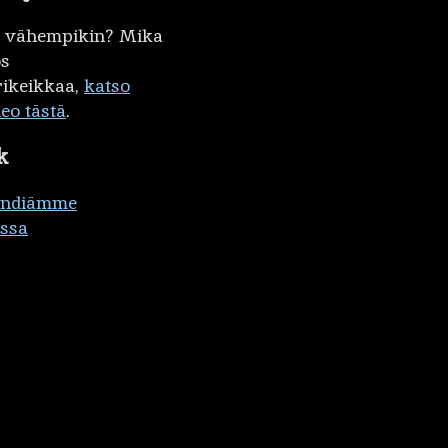
kö vähempikin? Mika
ös
ikeikkaa,
katso
deo tästä
.
k
ändiämme
ssa