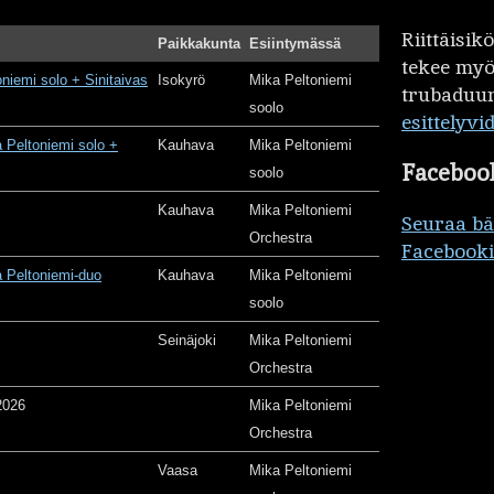
Riittäisi
Paikkakunta
Esiintymässä
tekee my
oniemi solo + Sinitaivas
Isokyrö
Mika Peltoniemi
trubaduur
soolo
esittelyvi
 Peltoniemi solo +
Kauhava
Mika Peltoniemi
Faceboo
soolo
Kauhava
Mika Peltoniemi
Seuraa b
Orchestra
Facebooki
 Peltoniemi-duo
Kauhava
Mika Peltoniemi
soolo
Seinäjoki
Mika Peltoniemi
Orchestra
2026
Mika Peltoniemi
Orchestra
Vaasa
Mika Peltoniemi