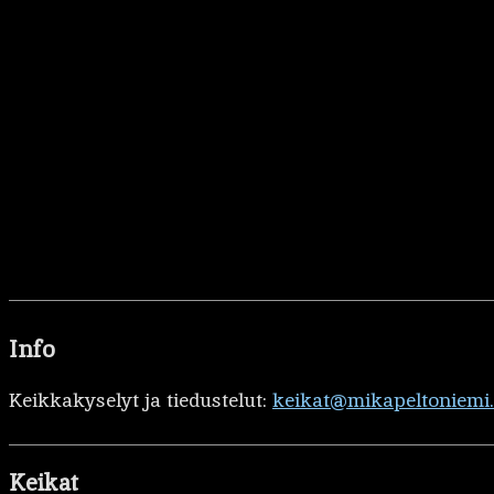
Info
Keikkakyselyt ja tiedustelut:
keikat@mikapeltoniemi
Keikat