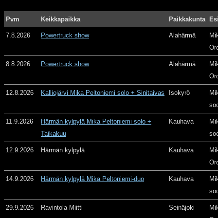
Pvm
Keikkapaikka
Paikkakunta
Es
7.8.2026
Powertruck show
Alahärmä
Mi
Or
8.8.2026
Powertruck show
Alahärmä
Mi
Or
12.8.2026
Kalliojärvi Mika Peltoniemi solo + Sinitaivas
Isokyrö
Mi
so
11.9.2026
Härmän kylpylä Mika Peltoniemi solo +
Kauhava
Mi
Taikakuu
so
12.9.2026
Härmän kylpylä
Kauhava
Mi
Or
14.9.2026
Härmän kylpylä Mika Peltoniemi-duo
Kauhava
Mi
so
29.9.2026
Ravintola Miitti
Seinäjoki
Mi