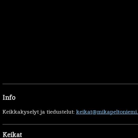
Info
Keikkakyselyt ja tiedustelut:
keikat@mikapeltoniemi
Keikat