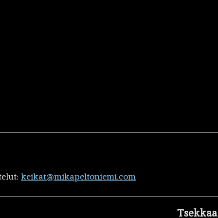
telut:
keikat@mikapeltoniemi.com
Tsekkaa