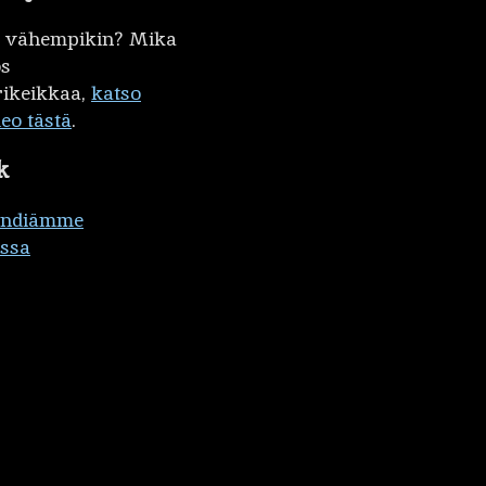
kö vähempikin? Mika
ös
ikeikkaa,
katso
deo tästä
.
k
ändiämme
ssa