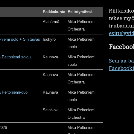
Riittäisi
Paikkakunta
Esiintymässä
tekee my
Alahärmä
Mika Peltoniemi
trubaduur
Orchestra
esittelyvi
oniemi solo + Sinitaivas
Isokyrö
Mika Peltoniemi
Faceboo
soolo
 Peltoniemi solo +
Kauhava
Mika Peltoniemi
Seuraa b
soolo
Facebooki
Kauhava
Mika Peltoniemi
Orchestra
 Peltoniemi-duo
Kauhava
Mika Peltoniemi
soolo
Seinäjoki
Mika Peltoniemi
Orchestra
2026
Mika Peltoniemi