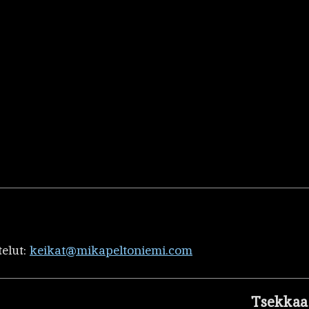
telut:
keikat@mikapeltoniemi.com
Tsekkaa