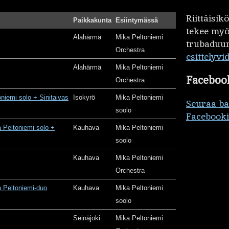
Riittäisi
Paikkakunta
Esiintymässä
tekee my
Alahärmä
Mika Peltoniemi
trubaduur
Orchestra
esittelyvi
Alahärmä
Mika Peltoniemi
Faceboo
Orchestra
oniemi solo + Sinitaivas
Isokyrö
Mika Peltoniemi
Seuraa b
soolo
Facebooki
 Peltoniemi solo +
Kauhava
Mika Peltoniemi
soolo
Kauhava
Mika Peltoniemi
Orchestra
 Peltoniemi-duo
Kauhava
Mika Peltoniemi
soolo
Seinäjoki
Mika Peltoniemi