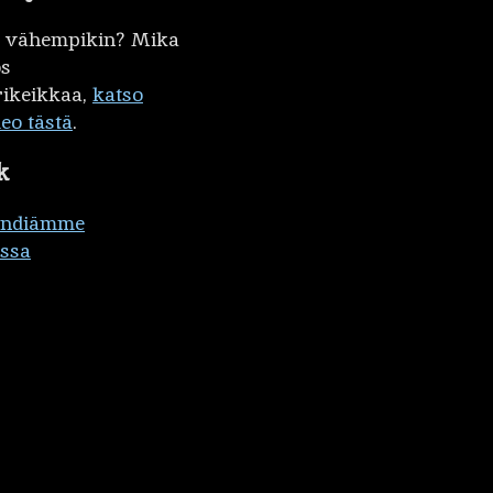
kö vähempikin? Mika
ös
ikeikkaa,
katso
deo tästä
.
k
ändiämme
ssa