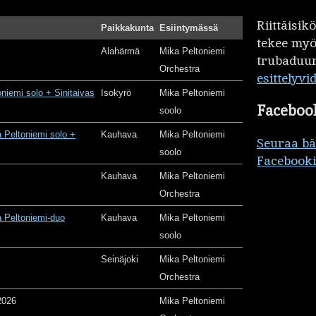
Riittäisi
Paikkakunta
Esiintymässä
tekee my
Alahärmä
Mika Peltoniemi
trubaduur
Orchestra
esittelyvi
oniemi solo + Sinitaivas
Isokyrö
Mika Peltoniemi
Faceboo
soolo
 Peltoniemi solo +
Kauhava
Mika Peltoniemi
Seuraa b
soolo
Facebooki
Kauhava
Mika Peltoniemi
Orchestra
 Peltoniemi-duo
Kauhava
Mika Peltoniemi
soolo
Seinäjoki
Mika Peltoniemi
Orchestra
2026
Mika Peltoniemi