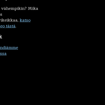
kö vähempikin? Mika
ös
ikeikkaa,
katso
deo tästä
.
k
ändiämme
ssa