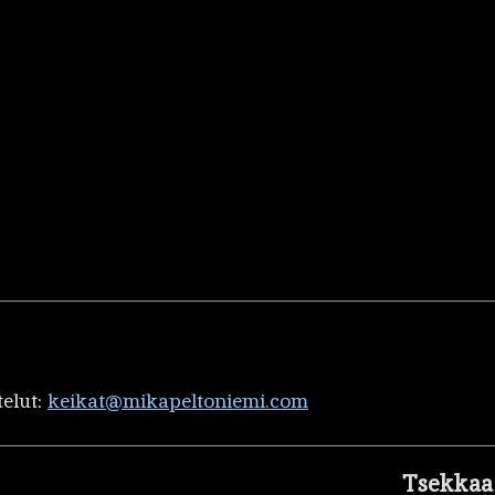
telut:
keikat@mikapeltoniemi.com
Tsekkaa