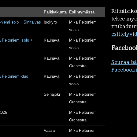
Riittäisi
Paikkakunta
Esiintymässä
tekee my
oniemi solo + Sinitaivas
Isokyrö
Mika Peltoniemi
trubaduur
soolo
esittelyvi
 Peltoniemi solo +
Kauhava
Mika Peltoniemi
Faceboo
soolo
Kauhava
Mika Peltoniemi
Seuraa b
Orchestra
Facebooki
 Peltoniemi-duo
Kauhava
Mika Peltoniemi
soolo
Seinäjoki
Mika Peltoniemi
Orchestra
2026
Mika Peltoniemi
Orchestra
Vaasa
Mika Peltoniemi