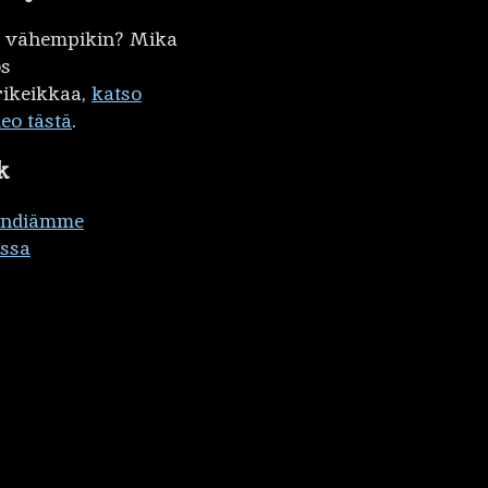
kö vähempikin? Mika
ös
ikeikkaa,
katso
deo tästä
.
k
ändiämme
ssa