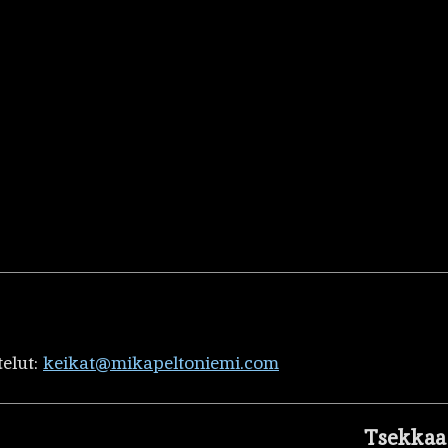
telut:
keikat@mikapeltoniemi.com
Tsekkaa