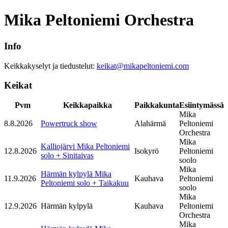
Mika Peltoniemi Orchestra
Info
Keikkakyselyt ja tiedustelut:
keikat@mikapeltoniemi.com
Keikat
Pvm
Keikkapaikka
Paikkakunta
Esiintymässä
Mika
8.8.2026
Powertruck show
Alahärmä
Peltoniemi
Orchestra
Mika
Kalliojärvi Mika Peltoniemi
12.8.2026
Isokyrö
Peltoniemi
solo + Sinitaivas
soolo
Mika
Härmän kylpylä Mika
11.9.2026
Kauhava
Peltoniemi
Peltoniemi solo + Taikakuu
soolo
Mika
12.9.2026
Härmän kylpylä
Kauhava
Peltoniemi
Orchestra
Mika