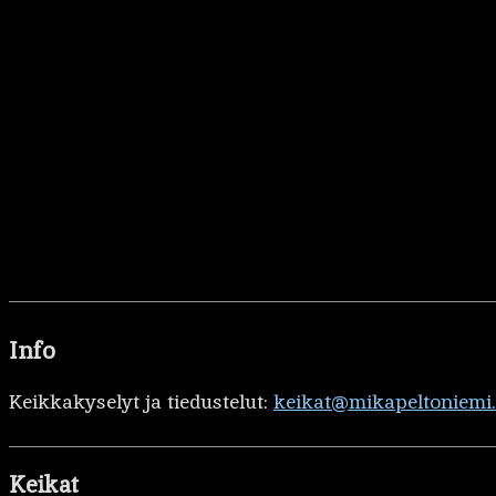
Info
Keikkakyselyt ja tiedustelut:
keikat@mikapeltoniemi
Keikat