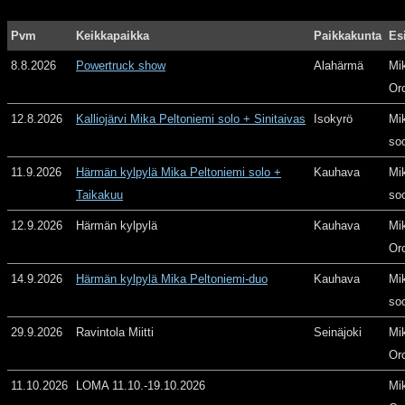
Pvm
Keikkapaikka
Paikkakunta
Es
8.8.2026
Powertruck show
Alahärmä
Mi
Or
12.8.2026
Kalliojärvi Mika Peltoniemi solo + Sinitaivas
Isokyrö
Mi
so
11.9.2026
Härmän kylpylä Mika Peltoniemi solo +
Kauhava
Mi
Taikakuu
so
12.9.2026
Härmän kylpylä
Kauhava
Mi
Or
14.9.2026
Härmän kylpylä Mika Peltoniemi-duo
Kauhava
Mi
so
29.9.2026
Ravintola Miitti
Seinäjoki
Mi
Or
11.10.2026
LOMA 11.10.-19.10.2026
Mi