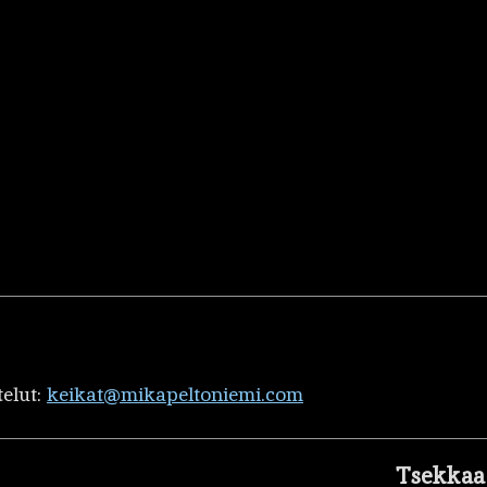
telut:
keikat@mikapeltoniemi.com
Tsekkaa