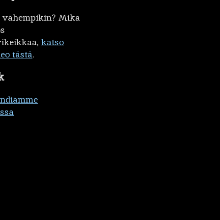
kö vähempikin? Mika
ös
ikeikkaa,
katso
deo tästä
.
k
ändiämme
ssa