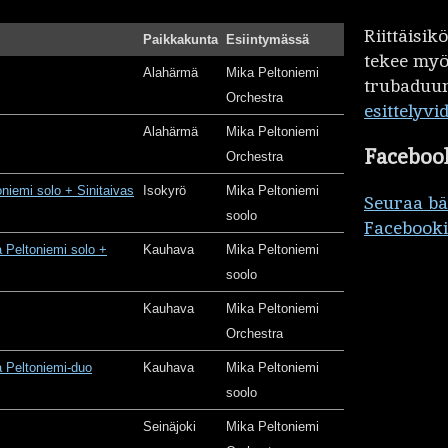
Riittäisi
Paikkakunta
Esiintymässä
tekee my
Alahärmä
Mika Peltoniemi
trubaduur
Orchestra
esittelyvi
Alahärmä
Mika Peltoniemi
Faceboo
Orchestra
oniemi solo + Sinitaivas
Isokyrö
Mika Peltoniemi
Seuraa b
soolo
Facebooki
 Peltoniemi solo +
Kauhava
Mika Peltoniemi
soolo
Kauhava
Mika Peltoniemi
Orchestra
 Peltoniemi-duo
Kauhava
Mika Peltoniemi
soolo
Seinäjoki
Mika Peltoniemi