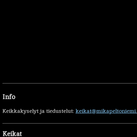
Info
Keikkakyselyt ja tiedustelut:
keikat@mikapeltoniemi
Keikat