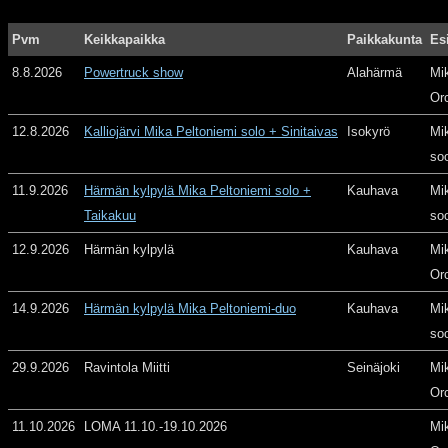
Pvm
Keikkapaikka
Paikkakunta
Es
8.8.2026
Powertruck show
Alahärmä
Mi
Or
12.8.2026
Kalliojärvi Mika Peltoniemi solo + Sinitaivas
Isokyrö
Mi
so
11.9.2026
Härmän kylpylä Mika Peltoniemi solo +
Kauhava
Mi
Taikakuu
so
12.9.2026
Härmän kylpylä
Kauhava
Mi
Or
14.9.2026
Härmän kylpylä Mika Peltoniemi-duo
Kauhava
Mi
so
29.9.2026
Ravintola Miitti
Seinäjoki
Mi
Or
11.10.2026
LOMA 11.10.-19.10.2026
Mi