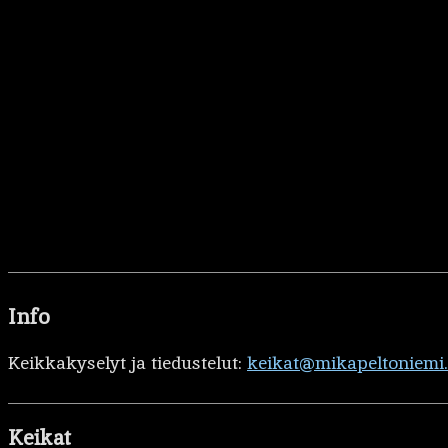
Info
Keikkakyselyt ja tiedustelut:
keikat@mikapeltoniemi
Keikat