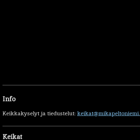
Info
Keikkakyselyt ja tiedustelut:
keikat@mikapeltoniemi
Keikat