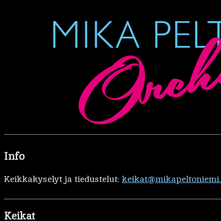
Info
Keikkakyselyt ja tiedustelut:
keikat@mikapeltoniemi
Keikat