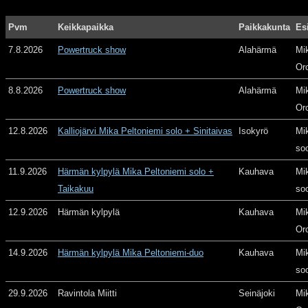
Pvm
Keikkapaikka
Paikkakunta
Es
7.8.2026
Powertruck show
Alahärmä
Mi
Or
8.8.2026
Powertruck show
Alahärmä
Mi
Or
12.8.2026
Kalliojärvi Mika Peltoniemi solo + Sinitaivas
Isokyrö
Mi
so
11.9.2026
Härmän kylpylä Mika Peltoniemi solo +
Kauhava
Mi
Taikakuu
so
12.9.2026
Härmän kylpylä
Kauhava
Mi
Or
14.9.2026
Härmän kylpylä Mika Peltoniemi-duo
Kauhava
Mi
so
29.9.2026
Ravintola Miitti
Seinäjoki
Mi