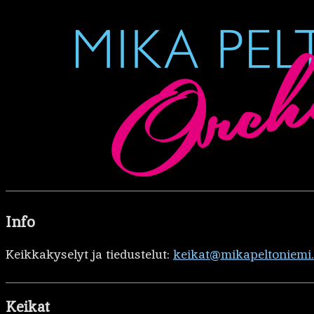
Info
Keikkakyselyt ja tiedustelut:
keikat@mikapeltoniemi
Keikat