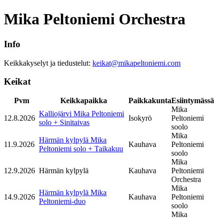
Mika Peltoniemi Orchestra
Info
Keikkakyselyt ja tiedustelut:
keikat@mikapeltoniemi.com
Keikat
Pvm
Keikkapaikka
Paikkakunta
Esiintymässä
Mika
Kalliojärvi Mika Peltoniemi
12.8.2026
Isokyrö
Peltoniemi
solo + Sinitaivas
soolo
Mika
Härmän kylpylä Mika
11.9.2026
Kauhava
Peltoniemi
Peltoniemi solo + Taikakuu
soolo
Mika
12.9.2026
Härmän kylpylä
Kauhava
Peltoniemi
Orchestra
Mika
Härmän kylpylä Mika
14.9.2026
Kauhava
Peltoniemi
Peltoniemi-duo
soolo
Mika