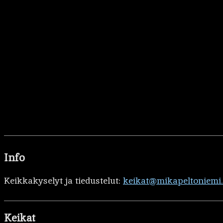
Info
Keikkakyselyt ja tiedustelut:
keikat@mikapeltoniemi
Keikat