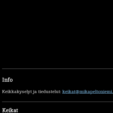
Info
Keikkakyselyt ja tiedustelut:
keikat@mikapeltoniemi
Keikat