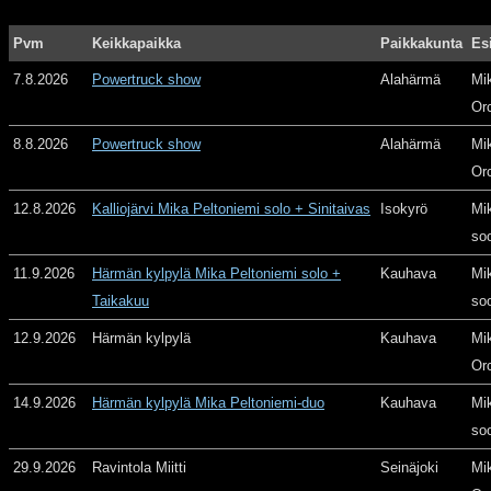
Pvm
Keikkapaikka
Paikkakunta
Es
7.8.2026
Powertruck show
Alahärmä
Mi
Or
8.8.2026
Powertruck show
Alahärmä
Mi
Or
12.8.2026
Kalliojärvi Mika Peltoniemi solo + Sinitaivas
Isokyrö
Mi
so
11.9.2026
Härmän kylpylä Mika Peltoniemi solo +
Kauhava
Mi
Taikakuu
so
12.9.2026
Härmän kylpylä
Kauhava
Mi
Or
14.9.2026
Härmän kylpylä Mika Peltoniemi-duo
Kauhava
Mi
so
29.9.2026
Ravintola Miitti
Seinäjoki
Mi