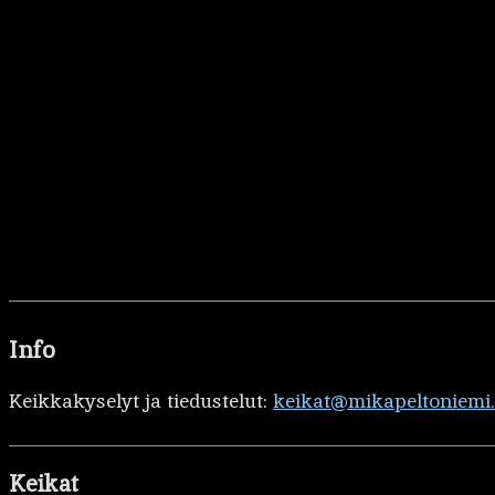
Info
Keikkakyselyt ja tiedustelut:
keikat@mikapeltoniemi
Keikat