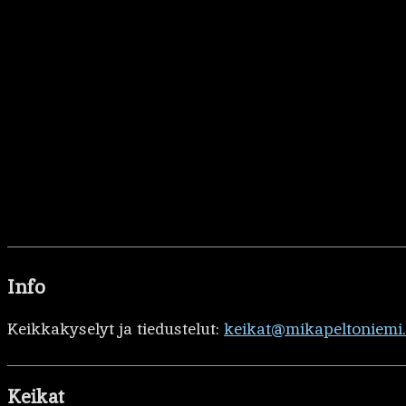
Info
Keikkakyselyt ja tiedustelut:
keikat@mikapeltoniemi
Keikat