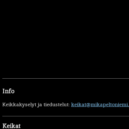
Info
Keikkakyselyt ja tiedustelut:
keikat@mikapeltoniemi
Keikat