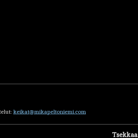
telut:
keikat@mikapeltoniemi.com
Tsekkaa