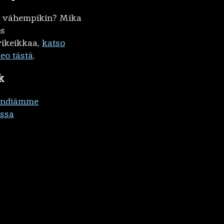
kö vähempikin? Mika
ös
ikeikkaa,
katso
deo tästä
.
k
ändiämme
ssa