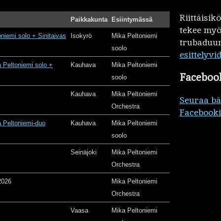
Riittäisi
Paikkakunta
Esiintymässä
tekee my
oniemi solo + Sinitaivas
Isokyrö
Mika Peltoniemi
trubaduur
soolo
esittelyvi
 Peltoniemi solo +
Kauhava
Mika Peltoniemi
Faceboo
soolo
Kauhava
Mika Peltoniemi
Seuraa b
Orchestra
Facebooki
 Peltoniemi-duo
Kauhava
Mika Peltoniemi
soolo
Seinäjoki
Mika Peltoniemi
Orchestra
2026
Mika Peltoniemi
Orchestra
Vaasa
Mika Peltoniemi