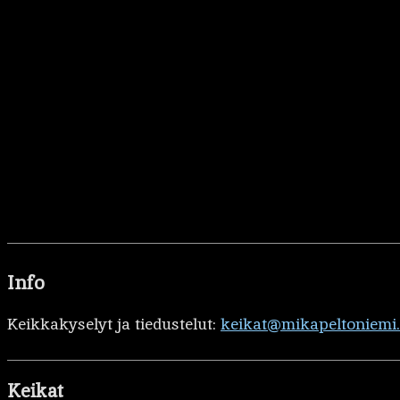
Info
Keikkakyselyt ja tiedustelut:
keikat@mikapeltoniemi
Keikat