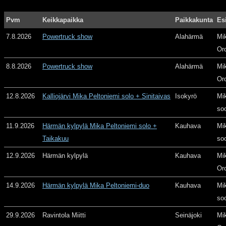
Pvm
Keikkapaikka
Paikkakunta
Es
7.8.2026
Powertruck show
Alahärmä
Mi
Or
8.8.2026
Powertruck show
Alahärmä
Mi
Or
12.8.2026
Kalliojärvi Mika Peltoniemi solo + Sinitaivas
Isokyrö
Mi
so
11.9.2026
Härmän kylpylä Mika Peltoniemi solo +
Kauhava
Mi
Taikakuu
so
12.9.2026
Härmän kylpylä
Kauhava
Mi
Or
14.9.2026
Härmän kylpylä Mika Peltoniemi-duo
Kauhava
Mi
so
29.9.2026
Ravintola Miitti
Seinäjoki
Mi