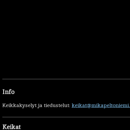
Info
Keikkakyselyt ja tiedustelut:
keikat@mikapeltoniemi
Keikat