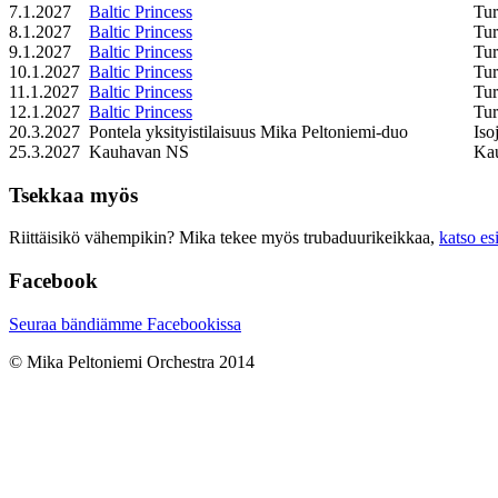
7.1.2027
Baltic Princess
Tu
8.1.2027
Baltic Princess
Tu
9.1.2027
Baltic Princess
Tu
10.1.2027
Baltic Princess
Tu
11.1.2027
Baltic Princess
Tu
12.1.2027
Baltic Princess
Tu
20.3.2027
Pontela yksityistilaisuus Mika Peltoniemi-duo
Iso
25.3.2027
Kauhavan NS
Ka
Tsekkaa myös
Riittäisikö vähempikin? Mika tekee myös trubaduurikeikkaa,
katso es
Facebook
Seuraa bändiämme Facebookissa
© Mika Peltoniemi Orchestra 2014