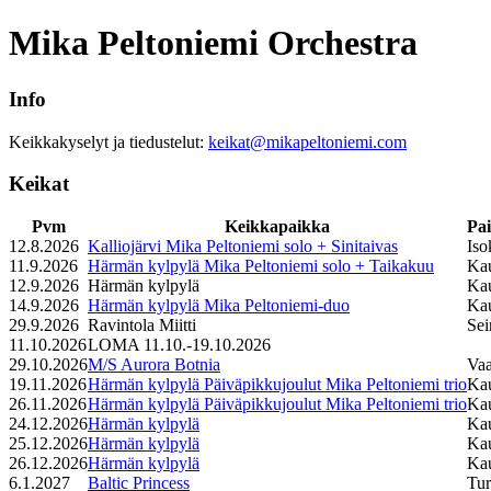
Mika Peltoniemi Orchestra
Info
Keikkakyselyt ja tiedustelut:
keikat@mikapeltoniemi.com
Keikat
Pvm
Keikkapaikka
Pa
12.8.2026
Kalliojärvi Mika Peltoniemi solo + Sinitaivas
Iso
11.9.2026
Härmän kylpylä Mika Peltoniemi solo + Taikakuu
Ka
12.9.2026
Härmän kylpylä
Ka
14.9.2026
Härmän kylpylä Mika Peltoniemi-duo
Ka
29.9.2026
Ravintola Miitti
Sei
11.10.2026
LOMA 11.10.-19.10.2026
29.10.2026
M/S Aurora Botnia
Va
19.11.2026
Härmän kylpylä Päiväpikkujoulut Mika Peltoniemi trio
Ka
26.11.2026
Härmän kylpylä Päiväpikkujoulut Mika Peltoniemi trio
Ka
24.12.2026
Härmän kylpylä
Ka
25.12.2026
Härmän kylpylä
Ka
26.12.2026
Härmän kylpylä
Ka
6.1.2027
Baltic Princess
Tu