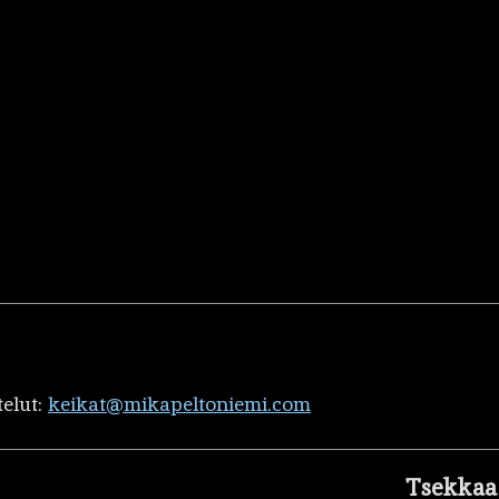
telut:
keikat@mikapeltoniemi.com
Tsekkaa