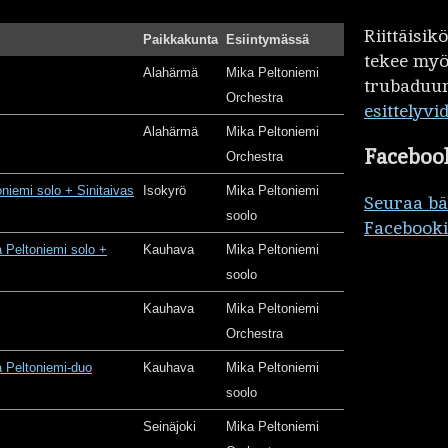
Riittäisi
Paikkakunta
Esiintymässä
tekee my
Alahärmä
Mika Peltoniemi
trubaduur
Orchestra
esittelyvi
Alahärmä
Mika Peltoniemi
Faceboo
Orchestra
oniemi solo + Sinitaivas
Isokyrö
Mika Peltoniemi
Seuraa b
soolo
Facebooki
 Peltoniemi solo +
Kauhava
Mika Peltoniemi
soolo
Kauhava
Mika Peltoniemi
Orchestra
 Peltoniemi-duo
Kauhava
Mika Peltoniemi
soolo
Seinäjoki
Mika Peltoniemi