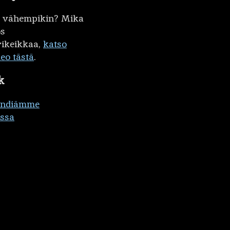
kö vähempikin? Mika
ös
ikeikkaa,
katso
deo tästä
.
k
ändiämme
ssa