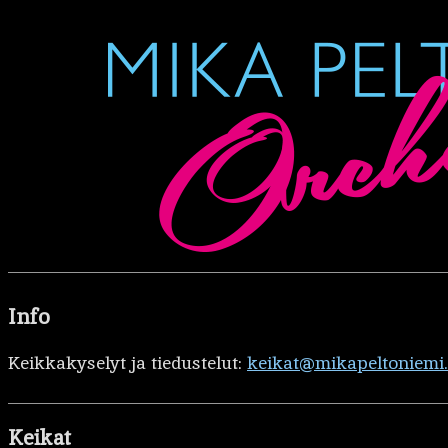
Info
Keikkakyselyt ja tiedustelut:
keikat@mikapeltoniemi
Keikat