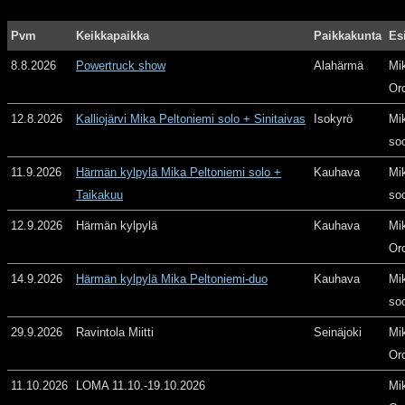
Pvm
Keikkapaikka
Paikkakunta
Es
8.8.2026
Powertruck show
Alahärmä
Mi
Or
12.8.2026
Kalliojärvi Mika Peltoniemi solo + Sinitaivas
Isokyrö
Mi
so
11.9.2026
Härmän kylpylä Mika Peltoniemi solo +
Kauhava
Mi
Taikakuu
so
12.9.2026
Härmän kylpylä
Kauhava
Mi
Or
14.9.2026
Härmän kylpylä Mika Peltoniemi-duo
Kauhava
Mi
so
29.9.2026
Ravintola Miitti
Seinäjoki
Mi
Or
11.10.2026
LOMA 11.10.-19.10.2026
Mi