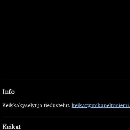
Info
Keikkakyselyt ja tiedustelut:
keikat@mikapeltoniemi
Keikat